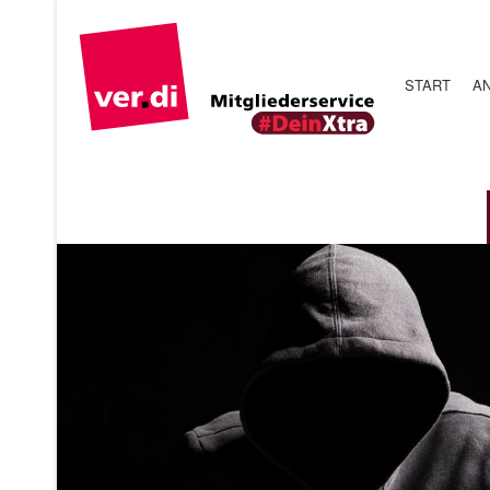
START
A