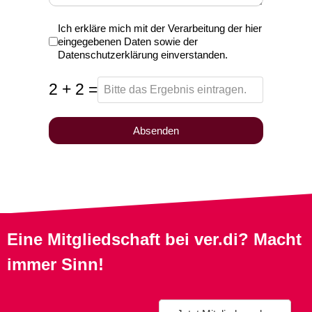
Erklärung zur Weiterverarbeitung und
Ich erkläre mich mit der Verarbeitung der hier
eingegebenen Daten sowie der
Datenschutzerklärung einverstanden.
2 + 2 =
Absenden
Eine Mitgliedschaft bei ver.di? Macht
immer Sinn!