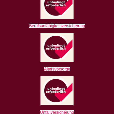
Berufsunfähigkeisversicherung
Altersvorsorge
Unfallversicherung