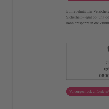
Ein regelmäßiger Versicher
Sicherheit – egal ob jung od
kann entspannt in die Zukun
7 
(ge
080
Vorsorgecheck anfordern