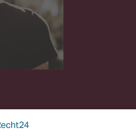
s nur lästiger Papierkram – er ist ein entscheidender Schritt, u
en Alters und in allen Lebenssituationen ist es essenziell, r