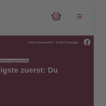
0
Starke Gemeinschaft – Starke Leistungen
rsicherungschecks
igste zuerst: Du