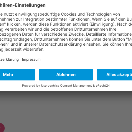
-Vorsorge- und Versicherungschecks
veränderungen
 und Unterversicherung
iken erkennen und absichern
che Änderungen und neue Produkte
unftssicherheit
 optimal ausnutzen
*