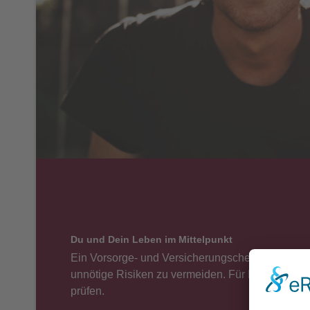
Du und Dein Leben im Mittelpunkt
Ein Vorsorge- und Versicherungscheck ist mehr al
unnötige Risiken zu vermeiden. Für Menschen jed
prüfen.