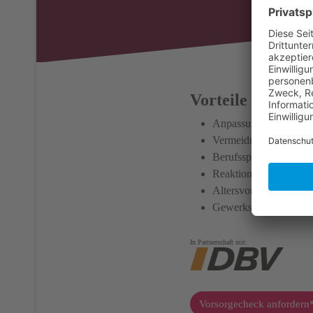
Vorteile des DBV
Anpassung an Lebens
Vermeidung von Über-
Berufsspezifische Ris
Reaktion auf gesetzli
Altersvorsorge und Zuk
Gewerkschaftsvorteile
In Partnerschaft mit:
Vorsorgecheck anfordern