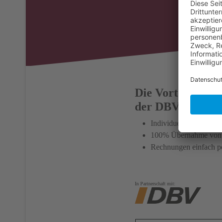
Die Vorteile
der DBV Kranken
Individuell anpassbar 
100% Übernahme von Z
Rechnungen einfach p
In Partnerschaft mit: