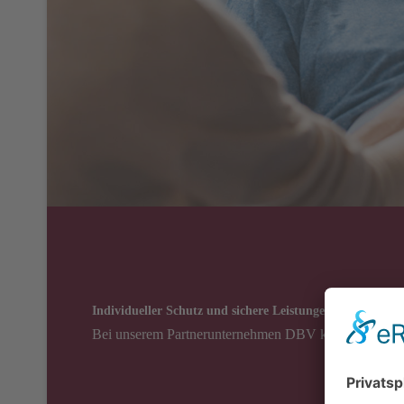
Individueller Schutz und sichere Leistungen
Bei unserem Partnerunternehmen DBV kannst Du den Wu