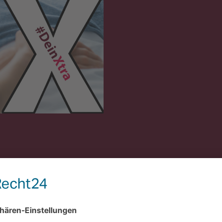
nschtarif nach Deinen persönlichen Bedürfnissen wählen. So zahlst 