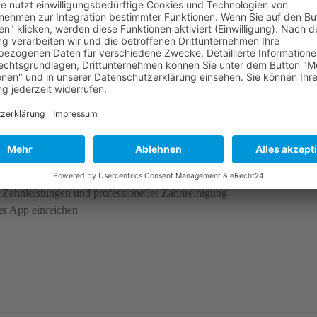
vollversicherung für Beamt*innen
an Deinen Beihilfeanspruch
ahnleistungen und professioneller Zahnreinigung
er App einreichen