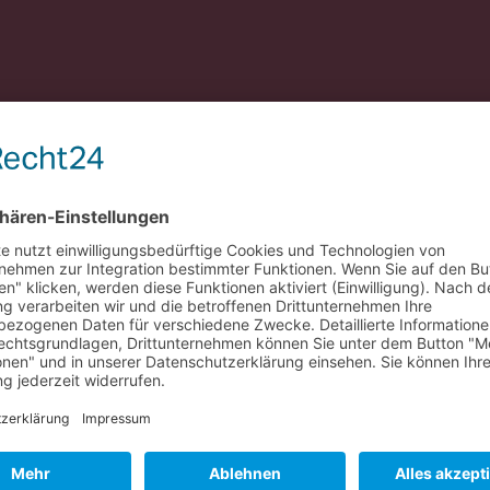
nzung zum ausgezeichneten Arbeits- und Sozialrechtsschutz, den
 ver.di?
Hier entlang >