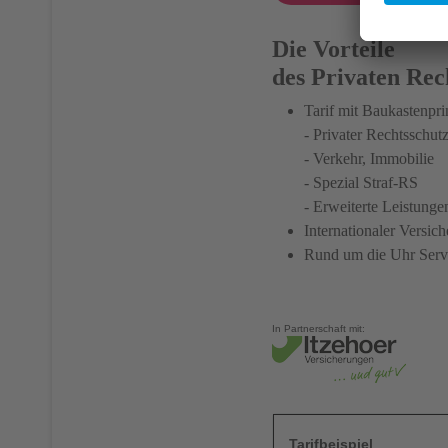
Die Vorteile
des Privaten Rec
Tarif mit Baukastenpri
- Privater Rechtsschut
- Verkehr, Immobilie
- Spezial Straf-RS
- Erweiterte Leistunge
Internationaler Versic
Rund um die Uhr Servi
In Partnerschaft mit:
Tarifbeispiel