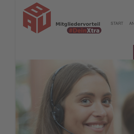
START
AN