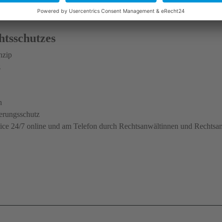
htsschutzes
nzip
z
n
herungsschutz
ce 24/7 online und am Telefon durch Rechtsanwältinnen und Rechtsa