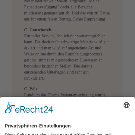
Notar oder Anwalt waren. Ergebnis: "Meine
Patientenverfügung" deckt alle Bereiche
mindestens genauso gut ab. Und das von zu Hause
aus für einen fairen Beitrag. Echte Empfehlung!
C. Gonschorek
Ein toller Service, den ich nur weiterempfehlen
kann. Die doch recht schwierige Materie wird gut
erklärt und man wird auf angenehme Art und
Weise online durch den Entscheidungsprozess
geführt, immer mit gesonderten Hinweisen an
besonders kritischen Stellen. Die daraus
entstehenden Unterlagen sind sehr gut
strukturiert..
C. Pöls
Rund um das Thema Patientenverfügung wurde
alles sehr gut aufgearbeitet. Die Web-Plattform
dafür ist verständlich und anwenderfreundlich.
"meinepatientenverfuegung.de" ist eine
Empfehlung meiner Krankenkasse gewesen. Nach
den Erfahrungen, die ich gemacht habe, gebe ich
die Empfehlung gerne weiter!