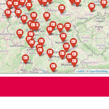
Leaflet
| ©
OpenStreetMap