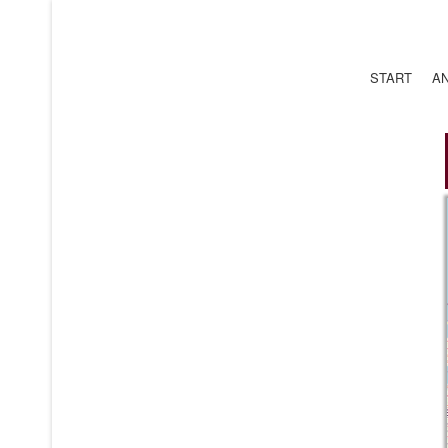
START
A